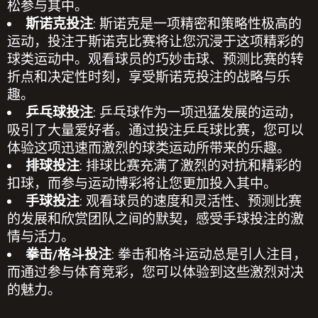
松参与其中。
斯诺克投注
: 斯诺克是一项精密和策略性极高的
运动，投注于斯诺克比赛将让您沉浸于这项精彩的
球类运动中。观看球员的巧妙击球、预测比赛的转
折点和决定性时刻，享受斯诺克投注的战略与乐
趣。
乒乓球投注
: 乒乓球作为一项迅猛发展的运动，
吸引了大量爱好者。通过投注乒乓球比赛，您可以
体验这项迅速而激烈的球类运动所带来的乐趣。
排球投注
: 排球比赛充满了激烈的对抗和精彩的
扣球，而参与
运动博彩
将让您更加投入其中。
手球投注
: 观看球员的速度和灵活性、预测比赛
的发展和欣赏团队之间的默契，感受手球投注的激
情与活力。
拳击/格斗投注
: 拳击和格斗运动总是引人注目，
而通过参与
体育竞彩
，您可以体验到这些激烈对决
的魅力。