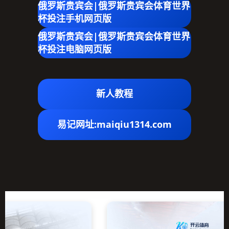
俄罗斯贵宾会|俄罗斯贵宾会体育世界
杯投注手机网页版
俄罗斯贵宾会|俄罗斯贵宾会体育世界
杯投注电脑网页版
新人教程
易记网址:maiqiu1314.com