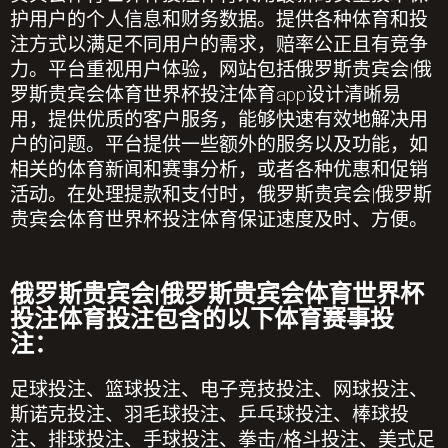
护用户的个人信息和财务数据。提供各种体育和投
注方式以满足不同用户的需求，赔率公正且有竞争
力。平台重视用户体验，网站包括
俄罗斯贵宾会|俄
罗斯贵宾会体育世界杯投注
体育
app
设计清晰易
用，提供优质的客户服务，能够快速有效地解决用
户的问题。平台提供一些额外的服务以及功能，如
相关的体育新闻和赛事分析，或者各种优惠和促销
活动。在处理提款和支付时，
俄罗斯贵宾会|俄罗斯
贵宾会体育世界杯投注
体育保证速度及时、方便。
俄罗斯贵宾会|俄罗斯贵宾会体育世界杯
投注
体育投注包含的以下体育赛事投
注：
足球投注、篮球投注、电子竞技投注、网球投注、
斯诺克投注、羽毛球投注、乒乓球投注、棒球投
注、排球投注、手球投注、拳击
/
格斗投注、美式足