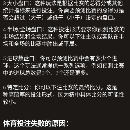
3.
大小盘口：这种玩法是根据比赛的总得分或其他
统计指标来进行投注。你需要预测比赛的总得分是
否会超过（大于）或低于（小于）设定的盘口。
4.
半场
/
全场盘口：这种投注形式要求你预测比赛的
半场结果和全场结果。你可以下注主队或客队在半
场和全场的比赛中胜出或平局。
5.
进球数盘口：你可以预测比赛中会有多少个进
球。这个玩法通常提供一系列选项，例如预测比赛
中的进球总数是
2
个、
3
个还是更多。
6.
特定比分：你可以下注比赛的最终比分。这是一
种高赔率的投注形式，因为猜中具体比分的可能性
较小。
体育投注失败的原因：